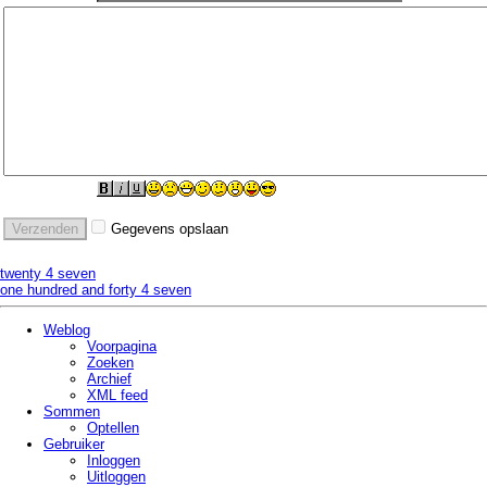
Gegevens opslaan
twenty 4 seven
one hundred and forty 4 seven
Weblog
Voorpagina
Zoeken
Archief
XML feed
Sommen
Optellen
Gebruiker
Inloggen
Uitloggen