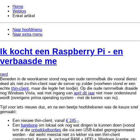
Home
Weblog
Enkel artikel
Naar hoofdmenu
Naar extra menu
Ik kocht een Raspberry Pi - en
verbaasde me
nerd
Beneden in de woonkamer stond nog een oude rammelbak die vooral dienst
deed als niet-zo-thin-client naar de server op zolder (voorheen stond er een
echte
thin-client
, maar die legde het loodje). Op die oude rammelbak draaide
nog Windows Vista, wat met ingang van
april dit jaar
niet meer ondersteund
wordt (overigens prima operating system - met de kennis van nu).
Tijd voor iets nieuws dus, en na een beetje hoofdrekenen was de keuze snel
gemaakt:
Een nieuwe thin-client, vanaf
€ 245,-
.
Een
barebone
om lokaal ook nog wat dingen te kunnen doen (vooral
ivm al die
ontwikkelbordjes
die via een USB-kabel geprogrammeerd
worden - dat werkt meestal niet zo lekker via een thin-client
constructie). Kwam ik, inclusief RAM + HDD + Windows licentie, op