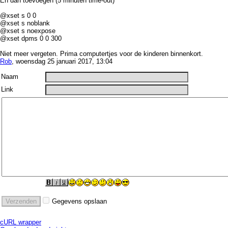
En dan toevoegen (5 minuten time-out)
@xset s 0 0
@xset s noblank
@xset s noexpose
@xset dpms 0 0 300
Niet meer vergeten. Prima computertjes voor de kinderen binnenkort.
Rob
, woensdag 25 januari 2017, 13:04
Naam
Link
Gegevens opslaan
cURL wrapper