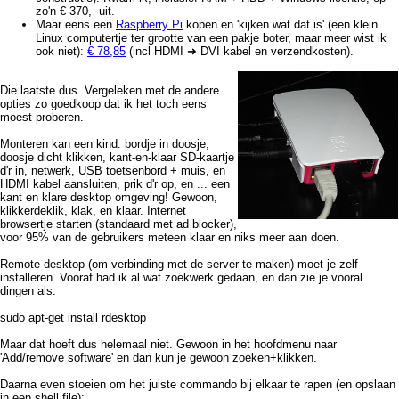
zo'n € 370,- uit.
Maar eens een
Raspberry Pi
kopen en 'kijken wat dat is' (een klein
Linux computertje ter grootte van een pakje boter, maar meer wist ik
ook niet):
€ 78,85
(incl HDMI ➜ DVI kabel en verzendkosten).
Die laatste dus. Vergeleken met de andere
opties zo goedkoop dat ik het toch eens
moest proberen.
Monteren kan een kind: bordje in doosje,
doosje dicht klikken, kant-en-klaar SD-kaartje
d'r in, netwerk, USB toetsenbord + muis, en
HDMI kabel aansluiten, prik d'r op, en ... een
kant en klare desktop omgeving! Gewoon,
klikkerdeklik, klak, en klaar. Internet
browsertje starten (standaard met ad blocker),
voor 95% van de gebruikers meteen klaar en niks meer aan doen.
Remote desktop (om verbinding met de server te maken) moet je zelf
installeren. Vooraf had ik al wat zoekwerk gedaan, en dan zie je vooral
dingen als:
sudo apt-get install rdesktop
Maar dat hoeft dus helemaal niet. Gewoon in het hoofdmenu naar
'Add/remove software' en dan kun je gewoon zoeken+klikken.
Daarna even stoeien om het juiste commando bij elkaar te rapen (en opslaan
in een shell file):