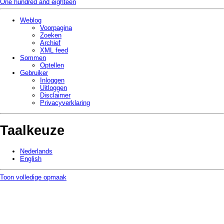
One hundred and eighteen
Weblog
Voorpagina
Zoeken
Archief
XML feed
Sommen
Optellen
Gebruiker
Inloggen
Uitloggen
Disclaimer
Privacy­verklaring
Taalkeuze
Nederlands
English
Toon volledige opmaak