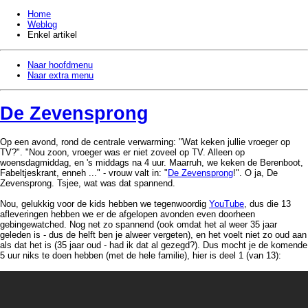
Home
Weblog
Enkel artikel
Naar hoofdmenu
Naar extra menu
De Zevensprong
Op een avond, rond de centrale verwarming: "Wat keken jullie vroeger op
TV?". "Nou zoon, vroeger was er niet zoveel op TV. Alleen op
woensdagmiddag, en 's middags na 4 uur. Maarruh, we keken de Berenboot,
Fabeltjeskrant, enneh ..." - vrouw valt in: "
De Zevensprong
!". O ja, De
Zevensprong. Tsjee, wat was dat spannend.
Nou, gelukkig voor de kids hebben we tegenwoordig
YouTube
, dus die 13
afleveringen hebben we er de afgelopen avonden even doorheen
gebingewatched. Nog net zo spannend (ook omdat het al weer 35 jaar
geleden is - dus de helft ben je alweer vergeten), en het voelt niet zo oud aan
als dat het is (35 jaar oud - had ik dat al gezegd?). Dus mocht je de komende
5 uur niks te doen hebben (met de hele familie), hier is deel 1 (van 13):