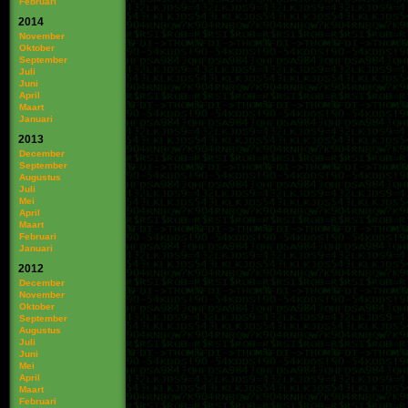
Februari
2014
November
Oktober
September
Juli
Juni
April
Maart
Januari
2013
December
September
Augustus
Juli
Mei
April
Maart
Februari
Januari
2012
December
November
Oktober
September
Augustus
Juli
Juni
Mei
April
Maart
Februari