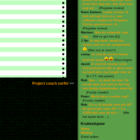
al de hele dag aan, dus daar kan
nog wel ...
(
Plugwise review
)
Koen Zomers:
Leuke review. Ik
heb zelf ook het e.e.a. aan
software rondom de Plugwise
Circles geschreven. Ik ...
(
Plugwise review
)
Marloes:
Nou de volgende stap
nog ...
(
We've got him (2)
)
J.'tje:
Ik zeg niets, wordt mij
straks ook een oor aangenaaid.
(
Wat zou je doen?
)
ronny:
ik vind de marine blowe
team de beste
(
Klus-neger
)
david:
ik vind de nieuwe serie
echt prutswerk kijk er geen eens
na heeft niks met knight rider te
...
(
K.I.T.T. met peren
)
Rob:
Nou ... ik denk het niet. De
Project couch surfer
eerste paar jaar heb ik het nog
een beetje bijgehouden, maar bij
...
(
Funda crawler
)
Peter:
Werkt deze crawler nog?
(
Funda crawler
)
Rob:
O o o, ik baalde toen die 28"
de geest gaf, maar 40" + 5 x
120W (tijd voor de 6e) + ...
(
Wie
het laatst lacht ...
)
Kruimelspoor
Home
Weblog
Enkel artikel