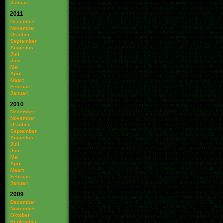
Januari
2011
December
November
Oktober
September
Augustus
Juli
Juni
Mei
April
Maart
Februari
Januari
2010
December
November
Oktober
September
Augustus
Juli
Juni
Mei
April
Maart
Februari
Januari
2009
December
November
Oktober
September