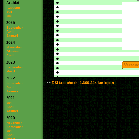
Archief
Augustus
Juli
Mei
2025
September
April
Januari
2024
November
Oktober
April
2023
September
Maart
2022
RSI fact check: 1.609.344 km lopen
September
April
Januari
2021
Mei
April
Januari
2020
November
September
Mei
April
Maart