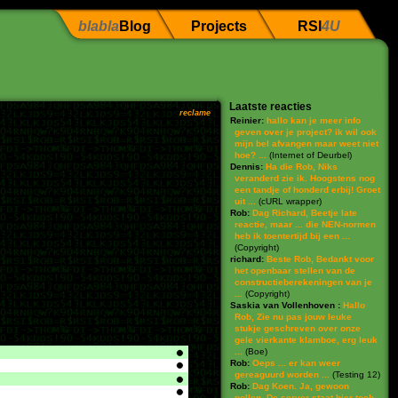
blabla
Blog
Projects
RSI
4U
Laatste reacties
reclame
Reinier:
hallo kan je meer info
geven over je project? ik wil ook
mijn bel afvangen maar weet niet
hoe? ...
(
Internet of Deurbel
)
Dennis:
Ha die Rob, Niks
veranderd zie ik. Hoogstens nog
een tandje of honderd erbij! Groet
uit ...
(
cURL wrapper
)
Rob:
Dag Richard, Beetje late
reactie, maar ... die NEN-normen
heb ik toentertijd bij een ...
(
Copyright
)
richard:
Beste Rob, Bedankt voor
het openbaar stellen van de
constructieberekeningen van je
...
(
Copyright
)
Saskia van Vollenhoven :
Hallo
Rob, Zie nu pas jouw leuke
stukje geschreven over onze
gele vierkante klamboe, erg leuk
...
(
Boe
)
Rob:
Oeps ... er kan weer
gereaguurd worden ...
(
Testing 12
)
Rob:
Dag Koen. Ja, gewoon
pollen. De server staat hier toch