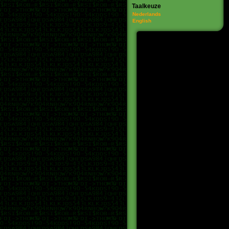
Taalkeuze
Nederlands
English