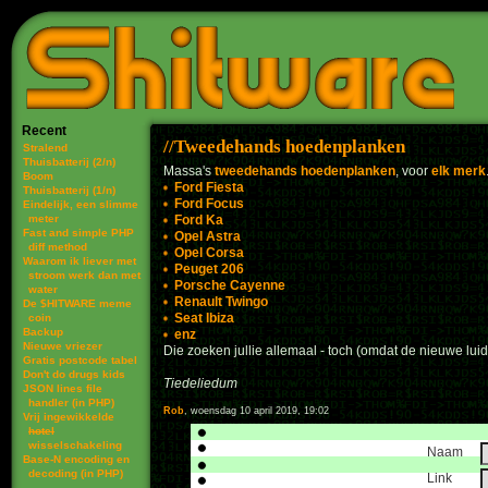
Recent
Tweedehands hoedenplanken
Stralend
Thuisbatterij (2/n)
Massa's
tweedehands hoedenplanken
, voor
elk merk
Boom
Ford Fiesta
Thuisbatterij (1/n)
Ford Focus
Eindelijk, een slimme
meter
Ford Ka
Fast and simple PHP
Opel Astra
diff method
Opel Corsa
Waarom ik liever met
Peuget 206
stroom werk dan met
Porsche Cayenne
water
Renault Twingo
De $HITWARE meme
Seat Ibiza
coin
Backup
enz
Nieuwe vriezer
Die zoeken jullie allemaal - toch (omdat de nieuwe lui
Gratis postcode tabel
Don't do drugs kids
Tiedeliedum
JSON lines file
handler (in PHP)
Rob
, woensdag 10 april 2019, 19:02
Vrij ingewikkelde
hotel
wisselschakeling
Naam
Base-N encoding en
decoding (in PHP)
Link