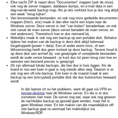
Elke nacht ZIP ik naast deze "Documenten" mappen (ook de onze),
ook nog de server mappen, database dumps, en e-mail data in een
dag-van-de-week backup map. Als je iets verkloot kun je dus nog altijd
een week "terug kijken".
Van bovenstaande bestanden, en ook nog onze gedeelde documenten
mappen (foto's, enz) maak ik dan elke nacht een kopie naar de
Windows server. Deze server is niet "van buiten" benaderbaar, en ook
niet vanuit de main server (deze server benadert de main server, en
niet andersom). Theoretisch kan er dus niemand bij.
Wekelijks maak ik ook nog een backup op een portable disk. Behalve
tijdens het maken van de backup is deze disk altijd helemaal
losgekoppeld (power + data). Een of ander worm-virus, of een
blikseminslag heeft dus geen invloed op deze backup. Tevens houd ik
op deze disk een archief bij: van gewijzigde of verwijderde bestanden
wordt de oude versie bewaard - je kunt dus tot jaren terug zien hoe en
wanneer een bestand precies is gewijzigd.
Dit zijn allemaal lokale backups, die hier dus in huis liggen. Als de
brand er nou een keer in gaat is nog steeds alles weg. Daarom is er
ook nog een off-site backup. Eén keer in de maand maak ik een
backup op een (encrypted) portable disk die dus buitenshuis bewaard
wordt.
In dat laatste zit nu het probleem, want dit gaat via VPN en
remote-desktop
naar de Windows server. En die is er dus
zometeen niet meer. De server nog wel, waar ook nog gewoon
de nachtelijke backup op gestald gaat worden, maar het is
geen Windows meer. En het maken van die maandelijkse off-
site backup gaat nu eenmaal het makkelijkst via
Windows/RDP.