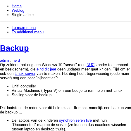
Home
Weblog
Single article
To main menu
To additional menu
Backup
admin
,
nerd
Op zolder staat nog een Windows 10 "server" (een
NUC
zonder toetsenbord
en beeldscherm), die
eind dit jaar
geen updates meer gaat krijgen. Tijd om er
ook een
Linux server
van te maken. Het ding heeft tegenwoordig (oude main
server) nog een paar "bijbaantjes":
Unifi controller
Virtual Machines (Hyper-V) om een beetje te rommelen met Linux
Stalling voor de backup
Dat laatste is de reden voor dit hele relaas. Ik maak namelijk een backup van
de backup ...
De laptops van de kinderen
synchroniseren live
met hun
"Documenten" map op de server (ze kunnen dus naadloos wisselen
tussen laptop en desktop thuis).