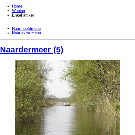
Home
Weblog
Enkel artikel
Naar hoofdmenu
Naar extra menu
Naardermeer (5)