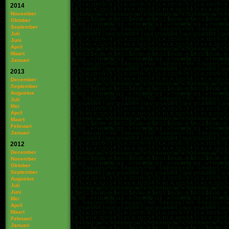
2014
November
Oktober
September
Juli
Juni
April
Maart
Januari
2013
December
September
Augustus
Juli
Mei
April
Maart
Februari
Januari
2012
December
November
Oktober
September
Augustus
Juli
Juni
Mei
April
Maart
Februari
Januari