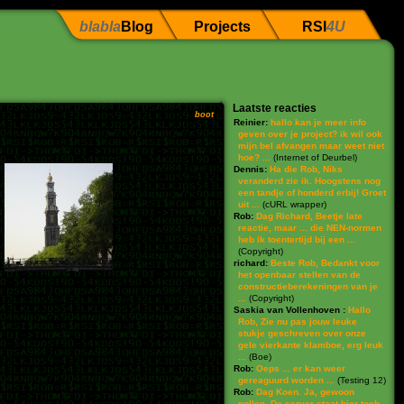
blabla
Blog
Projects
RSI
4U
Laatste reacties
boot
Reinier:
hallo kan je meer info
geven over je project? ik wil ook
mijn bel afvangen maar weet niet
hoe? ...
(
Internet of Deurbel
)
Dennis:
Ha die Rob, Niks
veranderd zie ik. Hoogstens nog
een tandje of honderd erbij! Groet
uit ...
(
cURL wrapper
)
Rob:
Dag Richard, Beetje late
reactie, maar ... die NEN-normen
heb ik toentertijd bij een ...
(
Copyright
)
richard:
Beste Rob, Bedankt voor
het openbaar stellen van de
constructieberekeningen van je
...
(
Copyright
)
Saskia van Vollenhoven :
Hallo
Rob, Zie nu pas jouw leuke
stukje geschreven over onze
gele vierkante klamboe, erg leuk
...
(
Boe
)
Rob:
Oeps ... er kan weer
gereaguurd worden ...
(
Testing 12
)
Rob:
Dag Koen. Ja, gewoon
pollen. De server staat hier toch