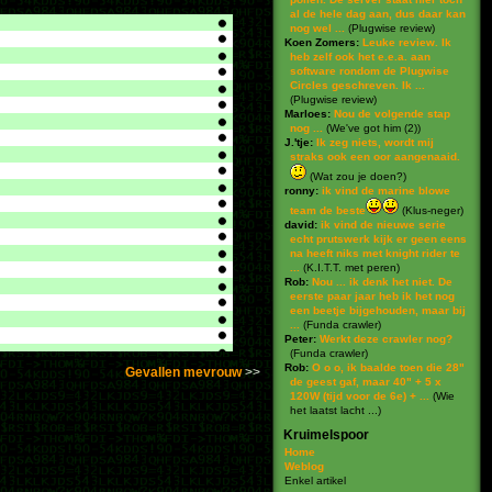
al de hele dag aan, dus daar kan
nog wel ...
(
Plugwise review
)
Koen Zomers:
Leuke review. Ik
heb zelf ook het e.e.a. aan
software rondom de Plugwise
Circles geschreven. Ik ...
(
Plugwise review
)
Marloes:
Nou de volgende stap
nog ...
(
We've got him (2)
)
J.'tje:
Ik zeg niets, wordt mij
straks ook een oor aangenaaid.
(
Wat zou je doen?
)
ronny:
ik vind de marine blowe
team de beste
(
Klus-neger
)
david:
ik vind de nieuwe serie
echt prutswerk kijk er geen eens
na heeft niks met knight rider te
...
(
K.I.T.T. met peren
)
Rob:
Nou ... ik denk het niet. De
eerste paar jaar heb ik het nog
een beetje bijgehouden, maar bij
...
(
Funda crawler
)
Peter:
Werkt deze crawler nog?
(
Funda crawler
)
Rob:
O o o, ik baalde toen die 28"
Gevallen mevrouw
de geest gaf, maar 40" + 5 x
120W (tijd voor de 6e) + ...
(
Wie
het laatst lacht ...
)
Kruimelspoor
Home
Weblog
Enkel artikel