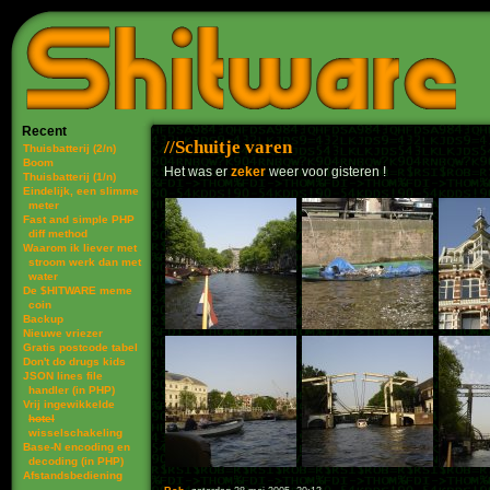
Recent
Schuitje varen
Thuisbatterij (2/n)
Boom
Het was er
zeker
weer voor gisteren !
Thuisbatterij (1/n)
Eindelijk, een slimme
meter
Fast and simple PHP
diff method
Waarom ik liever met
stroom werk dan met
water
De $HITWARE meme
coin
Backup
Nieuwe vriezer
Gratis postcode tabel
Don't do drugs kids
JSON lines file
handler (in PHP)
Vrij ingewikkelde
hotel
wisselschakeling
Base-N encoding en
decoding (in PHP)
Afstandsbediening