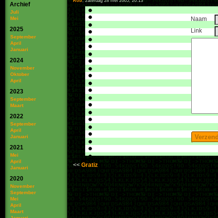
Rob
, zaterdag 28 mei 2005, 20:13
Archief
Juli
Mei
Naam
2025
Link
September
April
Januari
2024
November
Oktober
April
2023
September
Maart
2022
September
April
Januari
2021
Mei
April
Gratiz
Januari
2020
November
September
Mei
April
Maart
Januari