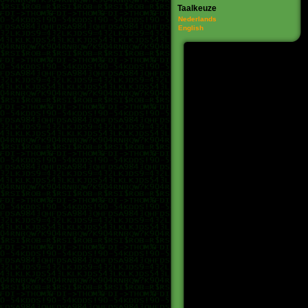
Taalkeuze
Nederlands
English