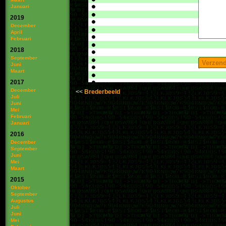
Januari
2019
December
April
Februari
2018
September
Juni
Maart
2017
December
Brederbeeld
Juli
Juni
Mei
Februari
Januari
2016
December
September
Juni
Mei
Maart
2015
Oktober
September
Augustus
Juli
Juni
Mei