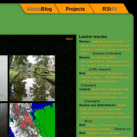
blabla
Blog
Projects
RSI
4U
Laatste reacties
boot
Reinier:
hallo kan je meer info
geven over je project? ik wil ook
mijn bel afvangen maar weet niet
hoe? ...
(
Internet of Deurbel
)
Dennis:
Ha die Rob, Niks
veranderd zie ik. Hoogstens nog
een tandje of honderd erbij! Groet
uit ...
(
cURL wrapper
)
Rob:
Dag Richard, Beetje late
reactie, maar ... die NEN-normen
heb ik toentertijd bij een ...
(
Copyright
)
richard:
Beste Rob, Bedankt voor
het openbaar stellen van de
constructieberekeningen van je
...
(
Copyright
)
Saskia van Vollenhoven :
Hallo
Rob, Zie nu pas jouw leuke
stukje geschreven over onze
gele vierkante klamboe, erg leuk
...
(
Boe
)
Rob:
Oeps ... er kan weer
gereaguurd worden ...
(
Testing 12
)
Rob:
Dag Koen. Ja, gewoon
pollen. De server staat hier toch