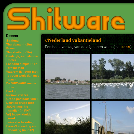
Recent
Nederland vakantieland
Stralend
Thuisbatterij (2/n)
Een beeldverslag van de afgelopen week (met
kaart
):
Boom
Thuisbatterij (1/n)
Eindelijk, een slimme
meter
Fast and simple PHP
diff method
Waarom ik liever met
stroom werk dan met
water
De $HITWARE meme
coin
Backup
Nieuwe vriezer
Gratis postcode tabel
Don't do drugs kids
JSON lines file
handler (in PHP)
Vrij ingewikkelde
hotel
wisselschakeling
Base-N encoding en
decoding (in PHP)