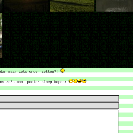
 dan maar iets onder zetten?!
ens zo'n mooi pooier sloep kopen!