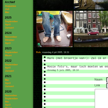
Archief
Augustus
Juli
Mei
2025
September
April
Januari
2024
November
Oktober
April
2023
September
Rob
, maandag 4 juli 2005, 19:31
Maart
Mark (Het broertje van!): Zal ik er
2022
September
Mooie foto's, maar toch moeten we e
April
dinsdag 5 juli 2005, 18:14
Januari
2021
Naam
Mei
April
Link
Januari
2020
November
September
Mei
April
Maart