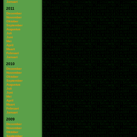
Januari
2011
December
November
Oktober
September
Augustus
Juli
Juni
Mei
April
Maart
Februari
Januari
2010
December
November
Oktober
September
Augustus
Juli
Juni
Mei
April
Maart
Februari
Januari
2009
December
November
Oktober
September