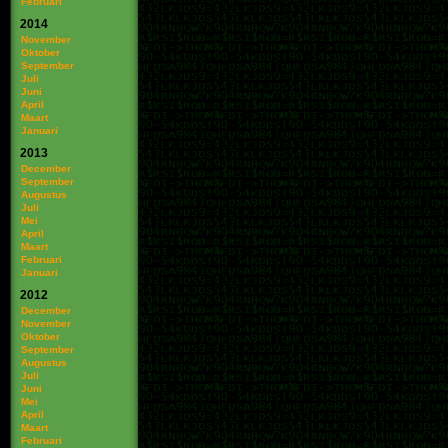
Februari
2014
November
Oktober
September
Juli
Juni
April
Maart
Januari
2013
December
September
Augustus
Juli
Mei
April
Maart
Februari
Januari
2012
December
November
Oktober
September
Augustus
Juli
Juni
Mei
April
Maart
Februari