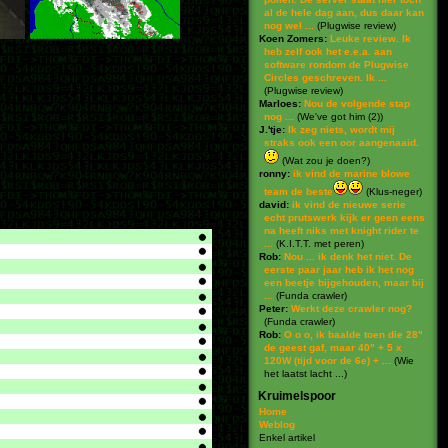
al de hele dag aan, dus daar kan
nog wel ...
(
Plugwise review
)
Koen Zomers:
Leuke review. Ik
heb zelf ook het e.e.a. aan
software rondom de Plugwise
Circles geschreven. Ik ...
(
Plugwise review
)
Marloes:
Nou de volgende stap
nog ...
(
We've got him (2)
)
J.'tje:
Ik zeg niets, wordt mij
straks ook een oor aangenaaid.
(
Wat zou je doen?
)
ronny:
ik vind de marine blowe
team de beste
(
Klus-neger
)
david:
ik vind de nieuwe serie
echt prutswerk kijk er geen eens
na heeft niks met knight rider te
...
(
K.I.T.T. met peren
)
Rob:
Nou ... ik denk het niet. De
eerste paar jaar heb ik het nog
een beetje bijgehouden, maar bij
...
(
Funda crawler
)
Peter:
Werkt deze crawler nog?
(
Funda crawler
)
Rob:
O o o, ik baalde toen die 28"
de geest gaf, maar 40" + 5 x
120W (tijd voor de 6e) + ...
(
Wie
het laatst lacht ...
)
Kruimelspoor
Home
Weblog
Enkel artikel