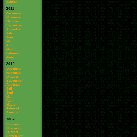
Januari
2011
December
November
Oktober
September
Augustus
Juli
Juni
Mei
April
Maart
Februari
Januari
2010
December
November
Oktober
September
Augustus
Juli
Juni
Mei
April
Maart
Februari
Januari
2009
December
November
Oktober
September