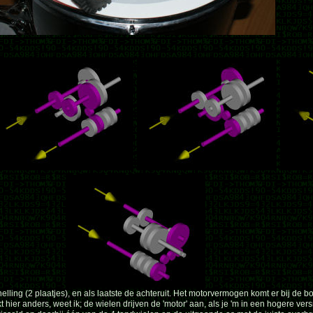
lling (2 plaatjes), en als laatste de achteruit. Het motorvermogen komt er bij de bov
hier anders, weet ik; de wielen drijven de 'motor' aan, als je 'm in een hogere vers