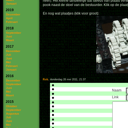
neer). Het kleine tandwieltje dat steeds van plaats ve
Januari
pook naast de stoel van de bestuurder. Klik op de plaat
2019
En nog wat plaatjes (klik voor groot):
December
April
Februari
2018
September
Juni
Maart
2017
December
Juli
Juni
Mei
Februari
Januari
2016
Rob
, donderdag 26 mei 2011, 21:37
December
September
Juni
Naam
Mei
Maart
Link
2015
Oktober
September
Augustus
Juli
Juni
Mei