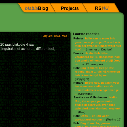
blabla
Blog
Projects
RSI
4U
Laatste reacties
big kid
,
nerd
,
tech
Reinier:
hallo kan je meer info
geven over je project? ik wil ook
 jaar, blijkt die 4 jaar
mijn bel afvangen maar weet niet
ingsbak met achteruit, differentieel,
hoe? ...
(
Internet of Deurbel
)
Dennis:
Ha die Rob, Niks
veranderd zie ik. Hoogstens nog
een tandje of honderd erbij! Groet
uit ...
(
cURL wrapper
)
Rob:
Dag Richard, Beetje late
reactie, maar ... die NEN-normen
heb ik toentertijd bij een ...
(
Copyright
)
richard:
Beste Rob, Bedankt voor
het openbaar stellen van de
constructieberekeningen van je
...
(
Copyright
)
Saskia van Vollenhoven :
Hallo
Rob, Zie nu pas jouw leuke
stukje geschreven over onze
gele vierkante klamboe, erg leuk
...
(
Boe
)
Rob:
Oeps ... er kan weer
gereaguurd worden ...
(
Testing 12
)
Rob:
Dag Koen. Ja, gewoon
pollen. De server staat hier toch