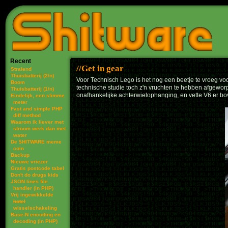
Recent
Get in gear
Stralend
Thuisbatterij (2/n)
Voor Technisch Lego is het nog een beetje te vroeg vo
Boom
technische studie toch z'n vruchten te hebben afgeworpe
Thuisbatterij (1/n)
onafhankelijke achterwielophanging, en vette V6 er bo
Eindelijk, een slimme
meter
Fast and simple PHP
diff method
Waarom ik liever met
stroom werk dan met
water
De $HITWARE meme
coin
Backup
Nieuwe vriezer
Gratis postcode tabel
Don't do drugs kids
JSON lines file
handler (in PHP)
Vrij ingewikkelde
hotel
wisselschakeling
Base-N encoding en
decoding (in PHP)