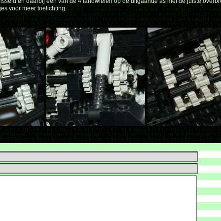
rwisseld en daarbij één van de 4 tandwielen op de uitgaande as met de juiste overbr
jes voor meer toelichting.