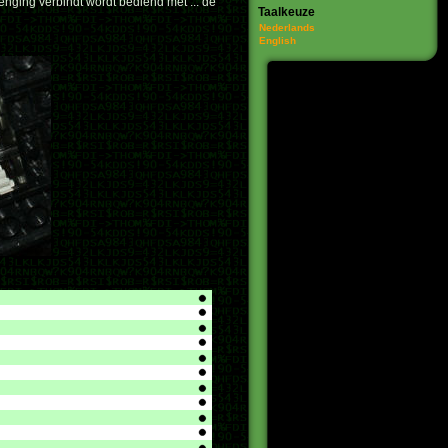
enging verbindt wordt bediend met ... de
Taalkeuze
Nederlands
English