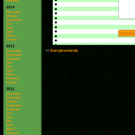
Februari
2014
November
Oktober
September
Juli
Juni
April
Maart
Januari
2013
Energieverbruik
December
September
Augustus
Juli
Mei
April
Maart
Februari
Januari
2012
December
November
Oktober
September
Augustus
Juli
Juni
Mei
April
Maart
Februari