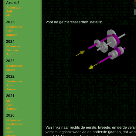
Archief
Augustus
Juli
Mei
2025
Voor de geïnteresseerden:
details:
September
April
Januari
2024
November
Oktober
April
2023
September
Maart
2022
September
April
Januari
2021
Mei
April
Januari
2020
November
September
Van links naar rechts de eerste, tweede, en derde versne
Mei
versnellingsbak weer via de onderste (jaahaa, dat werkt 
April
Maart