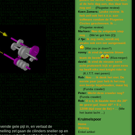
al de hele dag aan, dus daar kan
nog wel ...
(
Plugwise review
)
Koen Zomers:
Leuke review. Ik
heb zelf ook het e.e.a. aan
software rondom de Plugwise
Circles geschreven. Ik ...
(
Plugwise review
)
Marloes:
Nou de volgende stap
nog ...
(
We've got him (2)
)
J.'tje:
Ik zeg niets, wordt mij
straks ook een oor aangenaaid.
(
Wat zou je doen?
)
ronny:
ik vind de marine blowe
team de beste
(
Klus-neger
)
david:
ik vind de nieuwe serie
echt prutswerk kijk er geen eens
na heeft niks met knight rider te
...
(
K.I.T.T. met peren
)
Rob:
Nou ... ik denk het niet. De
eerste paar jaar heb ik het nog
een beetje bijgehouden, maar bij
...
(
Funda crawler
)
Peter:
Werkt deze crawler nog?
(
Funda crawler
)
Rob:
O o o, ik baalde toen die 28"
de geest gaf, maar 40" + 5 x
120W (tijd voor de 6e) + ...
(
Wie
het laatst lacht ...
)
Kruimelspoor
Home
enste gele pijl in, en verlaat de
Weblog
nelling zet gaan de cilinders sneller op en
Enkel artikel