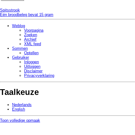
Spitsstrook
Eén broodbeleg bevat 15 gram
Weblog
Voorpagina
Zoeken
Archief
XML feed
Sommen
Optellen
Gebruiker
Inloggen
Uitloggen
Disclaimer
Privacy­verklaring
Taalkeuze
Nederlands
English
Toon volledige opmaak