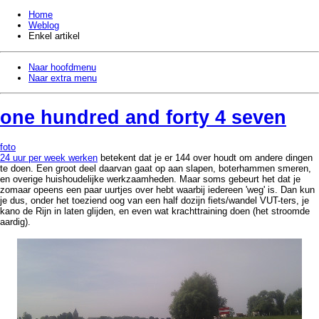
Home
Weblog
Enkel artikel
Naar hoofdmenu
Naar extra menu
one hundred and forty 4 seven
foto
24 uur per week werken
betekent dat je er 144 over houdt om andere dingen
te doen. Een groot deel daarvan gaat op aan slapen, boterhammen smeren,
en overige huishoudelijke werkzaamheden. Maar soms gebeurt het dat je
zomaar opeens een paar uurtjes over hebt waarbij iedereen 'weg' is. Dan kun
je dus, onder het toeziend oog van een half dozijn fiets/wandel VUT-ters, je
kano de Rijn in laten glijden, en even wat krachttraining doen (het stroomde
aardig).