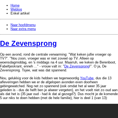
Home
Weblog
Enkel artikel
Naar hoofdmenu
Naar extra menu
De Zevensprong
Op een avond, rond de centrale verwarming: "Wat keken jullie vroeger op
TV?". "Nou zoon, vroeger was er niet zoveel op TV. Alleen op
woensdagmiddag, en 's middags na 4 uur. Maarruh, we keken de Berenboot,
Fabeltjeskrant, enneh ..." - vrouw valt in: "
De Zevensprong
!". O ja, De
Zevensprong. Tsjee, wat was dat spannend.
Nou, gelukkig voor de kids hebben we tegenwoordig
YouTube
, dus die 13
afleveringen hebben we er de afgelopen avonden even doorheen
gebingewatched. Nog net zo spannend (ook omdat het al weer 35 jaar
geleden is - dus de helft ben je alweer vergeten), en het voelt niet zo oud aan
als dat het is (35 jaar oud - had ik dat al gezegd?). Dus mocht je de komende
5 uur niks te doen hebben (met de hele familie), hier is deel 1 (van 13):