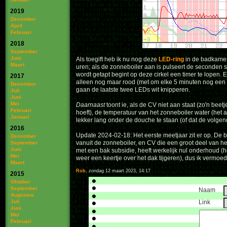
2019
December
April
Februari
2018
September
Juni
Als toegift heb ik nu nog deze
LED-ring
in de badkamer 
Maart
uren; als de zonneboiler aan is pulseert de seconden st
wordt getapt begint op deze cirkel een timer te lopen
2017
alleen nog maar rood (met om elke 5 minuten nog een p
December
gaan de laatste twee LEDs wit knipperen.
Juli
Juni
Mei
Daarnaast
toont ie, als de CV niet aan staat (zo'n be
Februari
hoeft), de temperatuur van het zonneboiler water (het 
Januari
lekker lang onder de douche te staan (of dat de volgen
2016
Update 2024-02-18: Het eerste meetjaar zit er op. De
December
vanuit de zonneboiler, en CV die een groot deel van het
September
Juni
met een bak subsidie, heeft werkelijk nul onderhoud (he
Mei
weer een keertje over het dak tijgeren), dus ik vermoed
Maart
Rob
, zondag 12 maart 2023, 14:17
2015
Oktober
September
Naam
Augustus
Juli
Link
Juni
Mei
Februari