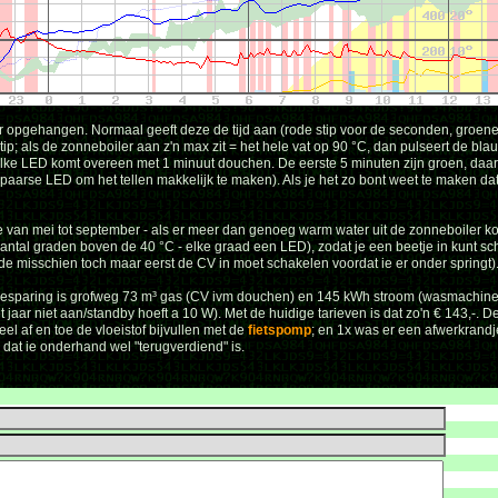
opgehangen. Normaal geeft deze de tijd aan (rode stip voor de seconden, groene 
ip; als de zonneboiler aan z'n max zit = het hele vat op 90 °C, dan pulseert de bla
. Elke LED komt overeen met 1 minuut douchen. De eerste 5 minuten zijn groen, daa
aarse LED om het tellen makkelijk te maken). Als je het zo bont weet te maken d
etje van mei tot september - als er meer dan genoeg warm water uit de zonneboiler 
aantal graden boven de 40 °C - elke graad een LED), zodat je een beetje in kunt s
de misschien toch maar eerst de CV in moet schakelen voordat ie er onder springt)
 besparing is grofweg 73 m³ gas (CV ivm douchen) en 145 kWh stroom (wasmachine
 jaar niet aan/standby hoeft a 10 W). Met de huidige tarieven is dat zo'n € 143,-. D
el af en toe de vloeistof bijvullen met de
fietspomp
; en 1x was er een afwerkrandj
 dat ie onderhand wel "terugverdiend" is.