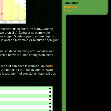
Taalkeuze
Nederlands
English
stip voor de minuten, en blauw voor de
uwe uren stip). Zodra er nu warm water
rna volgen 5 gele stippen, en vervolgens
at je over de maximale 24 minuten heen gaat
komt, en de verwarming ook niet meer aan
chatten hoeveel ruimte er nog is om eens
.
 die niet aan hoeft te warmen ivm
hotfill
e zonneboiler ligt er nu 15 jaar op, kwam
e losgeraakt met een storm - dat werd dus