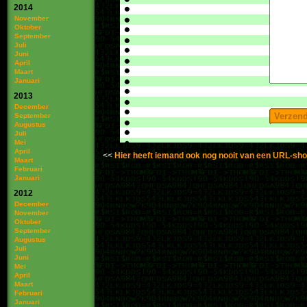
2014
November
Oktober
September
Juli
Juni
April
Maart
Januari
2013
December
September
Augustus
Juli
Mei
April
Hier heeft iemand ook nog nooit van een URL-sh
Maart
Februari
Januari
2012
December
November
Oktober
September
Augustus
Juli
Juni
Mei
April
Maart
Februari
Januari