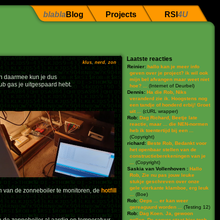
blabla
Blog
Projects
RSI
4U
Laatste reacties
klus
,
nerd
,
zon
Reinier:
hallo kan je meer info
geven over je project? ik wil ook
 en daarmee kun je dus
mijn bel afvangen maar weet niet
b gas je uitgespaard hebt.
hoe? ...
(
Internet of Deurbel
)
Dennis:
Ha die Rob, Niks
veranderd zie ik. Hoogstens nog
een tandje of honderd erbij! Groet
uit ...
(
cURL wrapper
)
Rob:
Dag Richard, Beetje late
reactie, maar ... die NEN-normen
heb ik toentertijd bij een ...
(
Copyright
)
richard:
Beste Rob, Bedankt voor
het openbaar stellen van de
constructieberekeningen van je
...
(
Copyright
)
Saskia van Vollenhoven :
Hallo
Rob, Zie nu pas jouw leuke
stukje geschreven over onze
gele vierkante klamboe, erg leuk
n van de zonneboiler te monitoren, de
hotfill
...
(
Boe
)
Rob:
Oeps ... er kan weer
gereaguurd worden ...
(
Testing 12
)
Rob:
Dag Koen. Ja, gewoon
pollen. De server staat hier toch