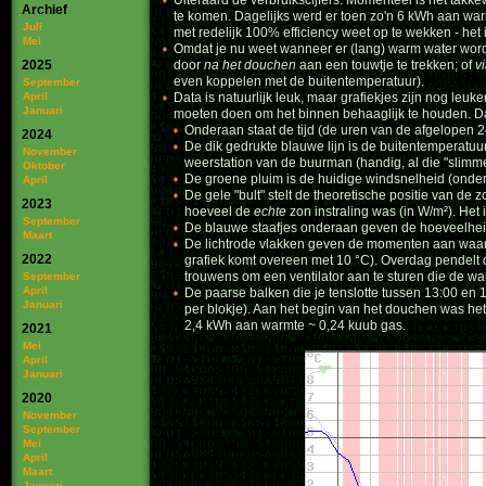
Uiteraard de verbruikscijfers. Momenteel is het ta
Archief
te komen. Dagelijks werd er toen zo'n 6 kWh aan warm
Juli
met redelijk 100% efficiency weet op te wekken - het 
Mei
Omdat je nu weet wanneer er (lang) warm water wordt
2025
door
na het douchen
aan een touwtje te trekken; of
v
even koppelen met de buitentemperatuur).
September
April
Data is natuurlijk leuk, maar grafiekjes zijn nog leuk
Januari
moeten doen om het binnen behaaglijk te houden. D
Onderaan staat de tijd (de uren van de afgelopen 2
2024
De dik gedrukte blauwe lijn is de buitentemperatuur
November
weerstation van de buurman (handig, al die "slimme"
Oktober
De groene pluim is de huidige windsnelheid (onderk
April
De gele "bult" stelt de theoretische positie van de
2023
hoeveel de
echte
zon instraling was (in W/m²). Het i
September
De blauwe staafjes onderaan geven de hoeveelhei
Maart
De lichtrode vlakken geven de momenten aan waarop
2022
grafiek komt overeen met 10 °C). Overdag pendelt d
trouwens om een ventilator aan te sturen die de wa
September
April
De paarse balken die je tenslotte tussen 13:00 en
Januari
per blokje). Aan het begin van het douchen was het w
2,4 kWh aan warmte ~ 0,24 kuub gas.
2021
Mei
April
Januari
2020
November
September
Mei
April
Maart
Januari