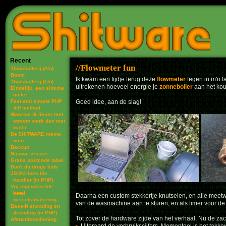
Recent
Flowmeter fun
Thuisbatterij (2/n)
Boom
Ik kwam een tijdje terug deze
flowmeter
tegen in m'n f
Thuisbatterij (1/n)
uitrekenen hoeveel energie je
zonneboiler
aan het kou
Eindelijk, een slimme
meter
Fast and simple PHP
Goed idee, aan de slag!
diff method
Waarom ik liever met
stroom werk dan met
water
De $HITWARE meme
coin
Backup
Nieuwe vriezer
Gratis postcode tabel
Don't do drugs kids
JSON lines file
handler (in PHP)
Vrij ingewikkelde
hotel
Daarna een custom stekkertje knutselen, en alle meetw
wisselschakeling
van de wasmachine aan te sturen, en als timer voor de
Base-N encoding en
decoding (in PHP)
Tot zover de hardware zijde van het verhaal. Nu de zac
Afstandsbediening