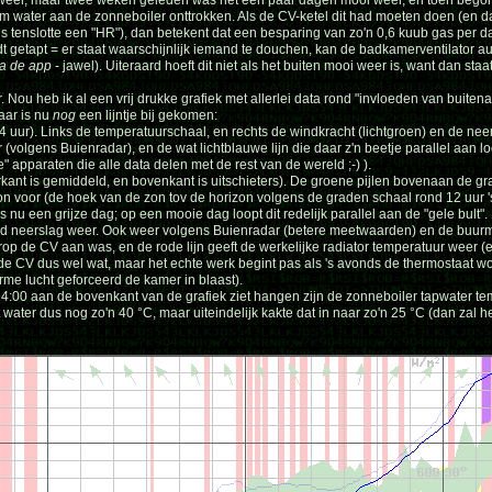
kkeweer, maar twee weken geleden was het een paar dagen mooi weer, en toen begon
 water aan de zonneboiler onttrokken. Als de CV-ketel dit had moeten doen (en dan
is tenslotte een "HR"), dan betekent dat een besparing van zo'n 0,6 kuub gas per d
 getapt = er staat waarschijnlijk iemand te douchen, kan de badkamerventilator 
ia de app
- jawel). Uiteraard hoeft dit niet als het buiten mooi weer is, want dan st
er. Nou heb ik al een vrij drukke grafiek met allerlei data rond "invloeden van buiten
aar is nu
nog
een lijntje bij gekomen:
4 uur). Links de temperatuurschaal, en rechts de windkracht (lichtgroen) en de nee
 (volgens Buienradar), en de wat lichtblauwe lijn die daar z'n beetje parallel aan 
 apparaten die alle data delen met de rest van de wereld ;-) ).
ant is gemiddeld, en bovenkant is uitschieters). De groene pijlen bovenaan de gra
 zon voor (de hoek van de zon tov de horizon volgens de graden schaal rond 12 uur '
s nu een grijze dag; op een mooie dag loopt dit redelijk parallel aan de "gele bult".
d neerslag weer. Ook weer volgens Buienradar (betere meetwaarden) en de buur
 de CV aan was, en de rode lijn geeft de werkelijke radiator temperatuur weer (e
e CV dus wel wat, maar het echte werk begint pas als 's avonds de thermostaat wo
rme lucht geforceerd de kamer in blaast).
 14:00 aan de bovenkant van de grafiek ziet hangen zijn de zonneboiler tapwater 
ater dus nog zo'n 40 °C, maar uiteindelijk kakte dat in naar zo'n 25 °C (dan zal he