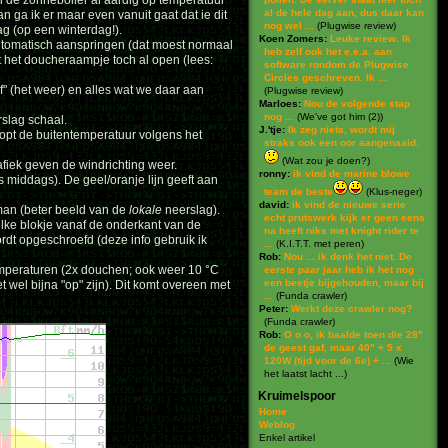
 de zonneboiler al aardig op temperatuur
al de hele dag aan, dus daar kan
 ga ik er maar even vanuit gaat dat ie dit
nog wel ...
(
Plugwise review
)
ag (op een winterdag!).
Koen Zomers:
Leuke review. Ik
automatisch aanspringen (dat moest normaal
heb zelf ook het e.e.a. aan
aat het doucheraampje toch al open (lees:
software rondom de Plugwise
Circles geschreven. Ik ...
af" (het weer) en alles wat we daar aan
(
Plugwise review
)
Marloes:
Nou de volgende stap
nog ...
(
We've got him (2)
)
rslag schaal.
J.'tje:
Ik zeg niets, wordt mij
loopt de buitentemperatuur volgens het
straks ook een oor aangenaaid.
(
Wat zou je doen?
)
fiek geven de windrichting weer.
ronny:
ik vind de marine blowe
s middags). De geel/oranje lijn geeft aan
team de beste
(
Klus-neger
)
david:
ik vind de nieuwe serie
man (beter beeld van de
lokale
neerslag).
echt prutswerk kijk er geen eens
lke blokje vanaf de onderkant van de
na heeft niks met knight rider te
rdt opgeschroefd (deze info gebruik ik
...
(
K.I.T.T. met peren
)
Rob:
Nou ... ik denk het niet. De
temperaturen (2x douchen; ook weer 10 °C
eerste paar jaar heb ik het nog
een beetje bijgehouden, maar bij
t wel bijna "op" zijn). Dit komt overeen met
...
(
Funda crawler
)
Peter:
Werkt deze crawler nog?
(
Funda crawler
)
Rob:
O o o, ik baalde toen die 28"
de geest gaf, maar 40" + 5 x
120W (tijd voor de 6e) + ...
(
Wie
het laatst lacht ...
)
Kruimelspoor
Home
Weblog
Enkel artikel