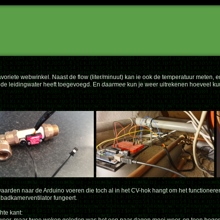
avoriete webwinkel. Naast de flow (liter/minuut) kan ie ook de temperatuur meten,
de leidingwater heeft toegevoegd. En
daarmee
kun je weer uitrekenen hoeveel kuu
aarden naar de Arduino voeren die toch al in het CV-hok hangt om het functionere
 badkamerventilator fungeert.
hte kant: