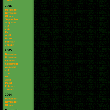
Januari
2006
December
November
Oktober
September
Augustus
Juli
Juni
Mei
April
Maart
Februari
Januari
2005
December
November
Oktober
September
Augustus
Juli
Juni
Mei
April
Maart
Februari
Januari
2004
December
November
Oktober