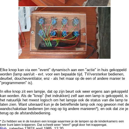
Elke knop kan via een "event" dynamisch aan een "actie" in huis gekoppeld
worden (lamp aan/uit - evt. voor een bepaalde tijd, TV/versterker bedienen,
deurbel, doucheventilator, enz - als het maar op de een of andere manier te
"programmeren" is).
In elke knop zit een lampje, dat op zijn beurt ook weer ergens aan gekoppeld
kan worden. Als de "knop" (het indrukken) zelf aan een lamp is gekoppeld, is
het natuurlijk het meest logisch om het lampje ook de status van die lamp te
laten zien. Want uiteraard kun je de betreffende lamp ook nog gewoon met de
wandschakelaar bedienen (en nog op tig andere manieren*), en ook dat zie je
terug op de afstandsbediening.
* Zo hebben we in de keuken een knopje waarmee je de lampen op de kinderkamers een
keer kunt laten knipperen. Dat scheelt weer "eten!" gegil door het trappengat.
Rob
, zaterdag 13874 april 1985, 12:20