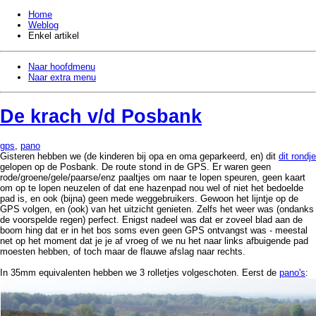
Home
Weblog
Enkel artikel
Naar hoofdmenu
Naar extra menu
De krach v/d Posbank
gps
,
pano
Gisteren hebben we (de kinderen bij opa en oma geparkeerd, en) dit
dit rondje
gelopen op de Posbank. De route stond in de GPS. Er waren geen
rode/groene/gele/paarse/enz paaltjes om naar te lopen speuren, geen kaart
om op te lopen neuzelen of dat ene hazenpad nou wel of niet het bedoelde
pad is, en ook (bijna) geen mede weggebruikers. Gewoon het lijntje op de
GPS volgen, en (ook) van het uitzicht genieten. Zelfs het weer was (ondanks
de voorspelde regen) perfect. Enigst nadeel was dat er zoveel blad aan de
boom hing dat er in het bos soms even geen GPS ontvangst was - meestal
net op het moment dat je je af vroeg of we nu het naar links afbuigende pad
moesten hebben, of toch maar de flauwe afslag naar rechts.
In 35mm equivalenten hebben we 3 rolletjes volgeschoten. Eerst de
pano's
: