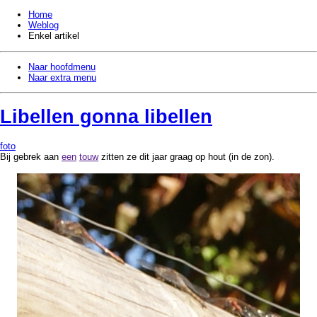
Home
Weblog
Enkel artikel
Naar hoofdmenu
Naar extra menu
Libellen gonna libellen
foto
Bij gebrek aan
een
touw
zitten ze dit jaar graag op hout (in de zon).