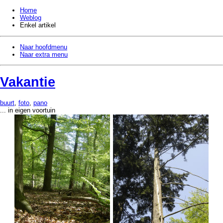
Home
Weblog
Enkel artikel
Naar hoofdmenu
Naar extra menu
Vakantie
buurt
,
foto
,
pano
... in eigen voortuin